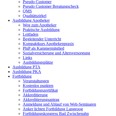
Pseudo Customer
Pseudo Customer Beratungscheck
QMS
Qualitätszirkel
Ausbildung Apotheker
Weg zum Apotheker
Praktische Ausbildung
Leitfaden
Begleitender Unterricht
Kompaktkurs Apothekenpraxis
PhiP als Kammermitglied
Sozialversicherung und Altersversorgung
Links
Ausbildungsplätze
Ausbildung PTA
Ausbildung PKA
Fortbildung
Veranstaltungen
Kostenlos punkten
Fortbildungszertifikat
Akkreditierung
Akkreditierungsantrag
Anmeldung und Ablauf von Web-Seminaren
Anker lichten Fortbildung Langeoog
Fortbildungskongress Bad Zwischenahn