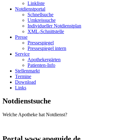
Linkliste
Notdienstportal
Schnellsuche
Umkreissuche
Individueller Notdienstplan
XML-Schnittstelle
Presse
Pressespiegel
Pressespiegel intern
Service
Apothekergärten
Patienten-Info
Stellenmarkt
Termine
Download
Links
Notdienstsuche
Welche Apotheke hat Notdienst?
Portal www.apoguide.de