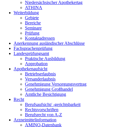
Niedersächsischer Apothekertag
ATHINA
Weiterbildung
Gebiete
Bereiche
Seminare
Prüfung
Kontaktadressen
Anerkennung ausländischer Abschlüsse
Fachsprachenprüfung
Landesprüfungsamt
Praktische Ausbildung
Approbation
Apothekenaufsicht
Betriebserlaubnis
Versanderlaubnis
Genehmigung Versorgungsvertrag
Genehmigung Großhandel
Amtliche Besichtigung
Recht
Berufsaufsicht/ -gerichtsbarkeit
Rechtsvorschriften
Berufsrecht von A-Z
Arzneimittelinformation
AMINO-Datenbank