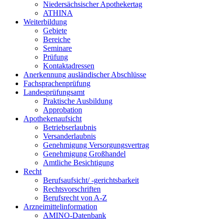
Niedersächsischer Apothekertag
ATHINA
Weiterbildung
Gebiete
Bereiche
Seminare
Prüfung
Kontaktadressen
Anerkennung ausländischer Abschlüsse
Fachsprachenprüfung
Landesprüfungsamt
Praktische Ausbildung
Approbation
Apothekenaufsicht
Betriebserlaubnis
Versanderlaubnis
Genehmigung Versorgungsvertrag
Genehmigung Großhandel
Amtliche Besichtigung
Recht
Berufsaufsicht/ -gerichtsbarkeit
Rechtsvorschriften
Berufsrecht von A-Z
Arzneimittelinformation
AMINO-Datenbank