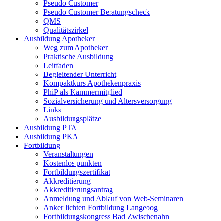
Pseudo Customer
Pseudo Customer Beratungscheck
QMS
Qualitätszirkel
Ausbildung Apotheker
Weg zum Apotheker
Praktische Ausbildung
Leitfaden
Begleitender Unterricht
Kompaktkurs Apothekenpraxis
PhiP als Kammermitglied
Sozialversicherung und Altersversorgung
Links
Ausbildungsplätze
Ausbildung PTA
Ausbildung PKA
Fortbildung
Veranstaltungen
Kostenlos punkten
Fortbildungszertifikat
Akkreditierung
Akkreditierungsantrag
Anmeldung und Ablauf von Web-Seminaren
Anker lichten Fortbildung Langeoog
Fortbildungskongress Bad Zwischenahn