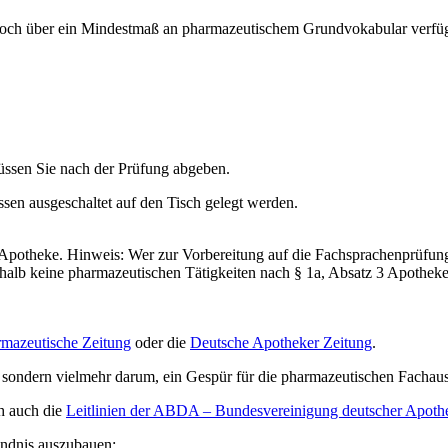
edoch über ein Mindestmaß an pharmazeutischem Grundvokabular verfü
üssen Sie nach der Prüfung abgeben.
sen ausgeschaltet auf den Tisch gelegt werden.
 Apotheke. Hinweis: Wer zur Vorbereitung auf die Fachsprachenprüfung
halb keine pharmazeutischen Tätigkeiten nach § 1a, Absatz 3 Apothek
mazeutische Zeitung
oder die
Deutsche Apotheker Zeitung
.
n, sondern vielmehr darum, ein Gespür für die pharmazeutischen Fach
ch auch die
Leitlinien der ABDA – Bundesvereinigung deutscher Apoth
tändnis auszubauen: