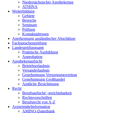
Niedersächsischer Apothekertag
ATHINA
Weiterbildung
Gebiete
Bereiche
Seminare
Prüfung
Kontaktadressen
Anerkennung ausländischer Abschlüsse
Fachsprachenprüfung
Landesprüfungsamt
Praktische Ausbildung
Approbation
Apothekenaufsicht
Betriebserlaubnis
Versanderlaubnis
Genehmigung Versorgungsvertrag
Genehmigung Großhandel
Amtliche Besichtigung
Recht
Berufsaufsicht/ -gerichtsbarkeit
Rechtsvorschriften
Berufsrecht von A-Z
Arzneimittelinformation
AMINO-Datenbank