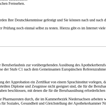
schen Fernsehen.
rden Ihre Deutschkenntnisse gefestigt und Sie können nach und nach d
r Prüfung noch einmal selbst zu testen. Hierzu gibt es im Internet viel
ie Berufserlaubnis zur vorübergehenden Ausübung des Apothekerberufs 
nisse der Stufe C1 nach dem Gemeinsamen Europäischen Referenzrahme
 der Approbation ein Zertifikat von einem Sprachinstitut vorlegen, da
erteilten Diplome und Zeugnisse nicht geeignet sind, die für die Beruf
en beschlossen, mit denen die für die Berufsausübung erforderlichen
r Pharmazeuten durch, die im Kammerbezirk Niedersachsen arbeiten we
m für Soziales, Gesundheit und Gleichstellung der Apothekerkammer Ni