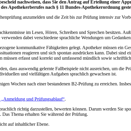
tbescheid nachweisen, dass Sie den Antrag auf Erteilung einer Ap
 des Apothekerberufes nach § 11 Bundes-Apothekerordnung gestel
chenprüfung anzumelden und die Zeit bis zur Prüfung intensiv zur Vorb
achkenntnisse im Lesen, Hören, Schreiben und Sprechen besitzen. Auße
ie verwenden dabei verschiedene sprachliche Wendungen um Gedanken,
ezogene kommunikative Fähigkeiten gelegt. Apotheker müssen ein Gesprä
chssituationen reagieren und sich spontan ausdrücken kann. Dabei sind
m müssen erfasst und korrekt und umfassend mündlich sowie schriftli
en, dass auswendig gelernte Fallbeispiele nicht ausreichen, um die Prüf
dividuellen und vielfältigen Aufgaben sprachlich gewachsen ist.
wenigen Wochen nach einer bestandenen B2-Prüfung zu erreichen. Insbe
tt „Anmeldung und Prüfungsablauf“
.
rachlich richtig darzustellen, bewerten können. Darum werden Sie spon
. Das Thema erhalten Sie während der Prüfung.
cht auf inhaltlicher Ebene.