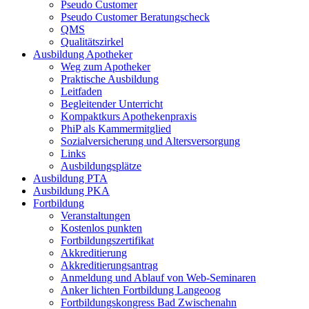
Pseudo Customer
Pseudo Customer Beratungscheck
QMS
Qualitätszirkel
Ausbildung Apotheker
Weg zum Apotheker
Praktische Ausbildung
Leitfaden
Begleitender Unterricht
Kompaktkurs Apothekenpraxis
PhiP als Kammermitglied
Sozialversicherung und Altersversorgung
Links
Ausbildungsplätze
Ausbildung PTA
Ausbildung PKA
Fortbildung
Veranstaltungen
Kostenlos punkten
Fortbildungszertifikat
Akkreditierung
Akkreditierungsantrag
Anmeldung und Ablauf von Web-Seminaren
Anker lichten Fortbildung Langeoog
Fortbildungskongress Bad Zwischenahn