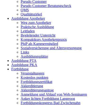
Pseudo Customer
Pseudo Customer Beratungscheck
QMS
Qualitätszirkel
Ausbildung Apotheker
Weg zum Apotheker
Praktische Ausbildung
Leitfaden
Begleitender Unterricht
Kompaktkurs Apothekenpraxis
PhiP als Kammermitglied
Sozialversicherung und Altersversorgung
Links
Ausbildungsplätze
Ausbildung PTA
Ausbildung PKA
Fortbildung
Veranstaltungen
Kostenlos punkten
Fortbildungszertifikat
Akkreditierung
Akkreditierungsantrag
Anmeldung und Ablauf von Web-Seminaren
Anker lichten Fortbildung Langeoog
Fortbildungskongress Bad Zwischenahn