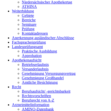
Niedersächsischer Apothekertag
ATHINA
Weiterbildung
Gebiete
Bereiche
Seminare
Prüfung
Kontaktadressen
Anerkennung ausländischer Abschlüsse
Fachsprachenprüfung
Landesprüfungsamt
Praktische Ausbildung
Approbation
Apothekenaufsicht
Betriebserlaubnis
Versanderlaubnis
Genehmigung Versorgungsvertrag
Genehmigung Großhandel
Amtliche Besichtigung
Recht
Berufsaufsicht/ -gerichtsbarkeit
Rechtsvorschriften
Berufsrecht von A-Z
Arzneimittelinformation
AMINO-Datenbank