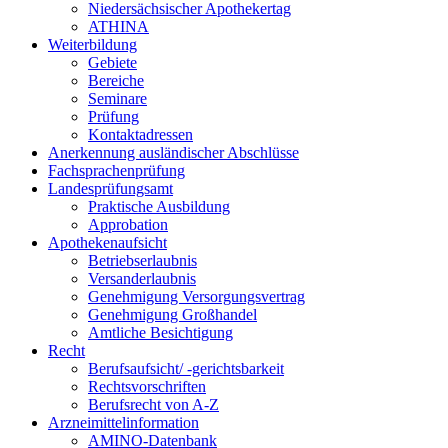
Niedersächsischer Apothekertag
ATHINA
Weiterbildung
Gebiete
Bereiche
Seminare
Prüfung
Kontaktadressen
Anerkennung ausländischer Abschlüsse
Fachsprachenprüfung
Landesprüfungsamt
Praktische Ausbildung
Approbation
Apothekenaufsicht
Betriebserlaubnis
Versanderlaubnis
Genehmigung Versorgungsvertrag
Genehmigung Großhandel
Amtliche Besichtigung
Recht
Berufsaufsicht/ -gerichtsbarkeit
Rechtsvorschriften
Berufsrecht von A-Z
Arzneimittelinformation
AMINO-Datenbank