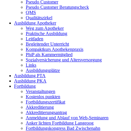
Pseudo Customer
Pseudo Customer Beratungscheck
QMS
Qualitätszirkel
Ausbildung Apotheker
Weg zum Apotheker
Praktische Ausbildung
Leitfaden
Begleitender Unterricht
Kompaktkurs Apothekenpraxis
PhiP als Kammermitglied
Sozialversicherung und Altersversorgung
Links
Ausbildungsplätze
Ausbildung PTA
Ausbildung PKA
Fortbildung
Veranstaltungen
Kostenlos punkten
Fortbildungszertifikat
Akkreditierung
Akkreditierungsantrag
Anmeldung und Ablauf von Web-Seminaren
Anker lichten Fortbildung Langeoog
Fortbildungskongress Bad Zwischenahn