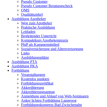
Pseudo Customer
Pseudo Customer Beratungscheck
QMS
Qualitätszirkel
Ausbildung Apotheker
Weg zum Apotheker
Praktische Ausbildung
Leitfaden
Begleitender Unterricht
Kompaktkurs Apothekenpraxis
PhiP als Kammermitglied
Sozialversicherung und Altersversorgung
Links
Ausbildungsplätze
Ausbildung PTA
Ausbildung PKA
Fortbildung
Veranstaltungen
Kostenlos punkten
Fortbildungszertifikat
Akkreditierung
Akkreditierungsantrag
Anmeldung und Ablauf von Web-Seminaren
Anker lichten Fortbildung Langeoog
Fortbildungskongress Bad Zwischenahn