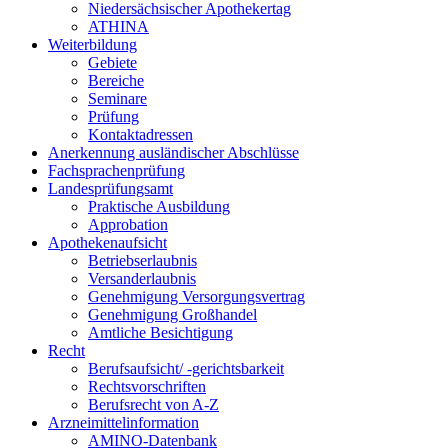
Niedersächsischer Apothekertag
ATHINA
Weiterbildung
Gebiete
Bereiche
Seminare
Prüfung
Kontaktadressen
Anerkennung ausländischer Abschlüsse
Fachsprachenprüfung
Landesprüfungsamt
Praktische Ausbildung
Approbation
Apothekenaufsicht
Betriebserlaubnis
Versanderlaubnis
Genehmigung Versorgungsvertrag
Genehmigung Großhandel
Amtliche Besichtigung
Recht
Berufsaufsicht/ -gerichtsbarkeit
Rechtsvorschriften
Berufsrecht von A-Z
Arzneimittelinformation
AMINO-Datenbank