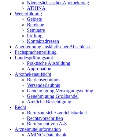
Niedersächsischer Apothekertag
ATHINA
Weiterbildung
Gebiete
Bereiche
Seminare
Prüfung
Kontaktadressen
Anerkennung ausländischer Abschlüsse
Fachsprachenprüfung
Landesprüfungsamt
Praktische Ausbildung
Approbation
Apothekenaufsicht
Betriebserlaubnis
Versanderlaubnis
Genehmigung Versorgungsvertrag
Genehmigung Großhandel
Amtliche Besichtigung
Recht
Berufsaufsicht/ -gerichtsbarkeit
Rechtsvorschriften
Berufsrecht von A-Z
Arzneimittelinformation
AMINO-Datenbank