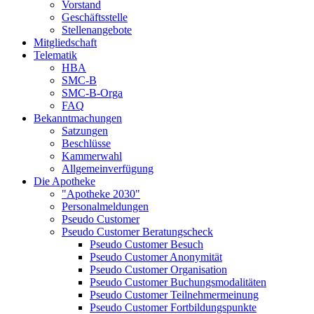
Vorstand
Geschäftsstelle
Stellenangebote
Mitgliedschaft
Telematik
HBA
SMC-B
SMC-B-Orga
FAQ
Bekanntmachungen
Satzungen
Beschlüsse
Kammerwahl
Allgemeinverfügung
Die Apotheke
"Apotheke 2030"
Personalmeldungen
Pseudo Customer
Pseudo Customer Beratungscheck
Pseudo Customer Besuch
Pseudo Customer Anonymität
Pseudo Customer Organisation
Pseudo Customer Buchungsmodalitäten
Pseudo Customer Teilnehmermeinung
Pseudo Customer Fortbildungspunkte