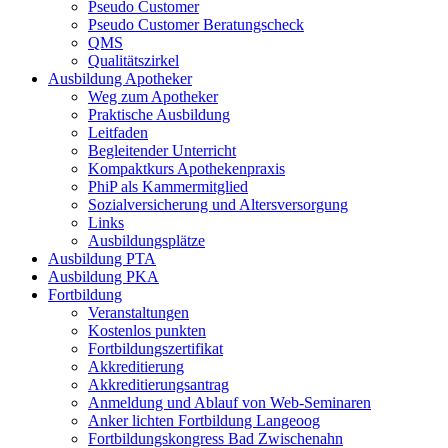
Pseudo Customer
Pseudo Customer Beratungscheck
QMS
Qualitätszirkel
Ausbildung Apotheker
Weg zum Apotheker
Praktische Ausbildung
Leitfaden
Begleitender Unterricht
Kompaktkurs Apothekenpraxis
PhiP als Kammermitglied
Sozialversicherung und Altersversorgung
Links
Ausbildungsplätze
Ausbildung PTA
Ausbildung PKA
Fortbildung
Veranstaltungen
Kostenlos punkten
Fortbildungszertifikat
Akkreditierung
Akkreditierungsantrag
Anmeldung und Ablauf von Web-Seminaren
Anker lichten Fortbildung Langeoog
Fortbildungskongress Bad Zwischenahn