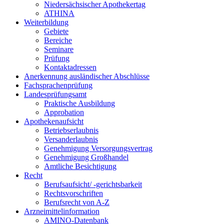
Niedersächsischer Apothekertag
ATHINA
Weiterbildung
Gebiete
Bereiche
Seminare
Prüfung
Kontaktadressen
Anerkennung ausländischer Abschlüsse
Fachsprachenprüfung
Landesprüfungsamt
Praktische Ausbildung
Approbation
Apothekenaufsicht
Betriebserlaubnis
Versanderlaubnis
Genehmigung Versorgungsvertrag
Genehmigung Großhandel
Amtliche Besichtigung
Recht
Berufsaufsicht/ -gerichtsbarkeit
Rechtsvorschriften
Berufsrecht von A-Z
Arzneimittelinformation
AMINO-Datenbank