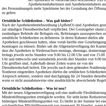
Apothekeninhaberinnen und Apothekeninhabern ang
des Personalmangels mehr Spielräume bei der Gestaltung der Öffnung
zu geben.
Ortsübliche Schließzeiten – Was galt bisher?
Nach der Apothekenbetriebsordnung (ApBetrO) sind Apotheken grun
zur ständigen Dienstbereitschaft verpflichtet. Der Gesetzgeber räumt 
zuständigen Behörde die Befugnis ein, Befreiungen auszusprechen un
ortsübliche Schließzeiten zu definieren. In deren Rahmen dürfen alle
Apotheken geschlossen halten, ohne vorab hierfür eine Genehmigung
beantragen zu müssen. Bisher sah die Allgemeinverfügung der Kamm
dass die Apotheken in Niedersachsen montags, dienstags, donnerstag
freitags jeweils sechs Stunden von 9.00 bis 12.00 Uhr und von 15.00 
Uhr und mittwochs und sonnabends jeweils drei Stunden von 9.00 bi
Uhr geöffnet sind. Außerhalb dieser Zeiten waren sie von der
Dienstbereitschaft befreit. Die jeweils nach dem geltenden Notdienst
Notdienst eingeteilten Apotheken dürfen die ortüblichen Schließzeiten
Anspruch nehmen, sondern sind durchgängig für 24 Stunden dienstber
wenn es nicht ausnahmsweise eine ausdrückliche abweichende Regelu
Ortsübliche Schließzeiten – Was ist neu?
Mit der neuen Allgemeinverfügung soll eine maßvolle Flexibilisierun
Mindestöffnungszeiten ermöglicht werden. Sie sieht keine Reduzieru
bisherigen Mindestöffnungszeiten vor. Es bleibt in der Summe bei ein
wöchentlichen Pflichtöffnungszeit von insgesamt 30 Stunden, wenn k