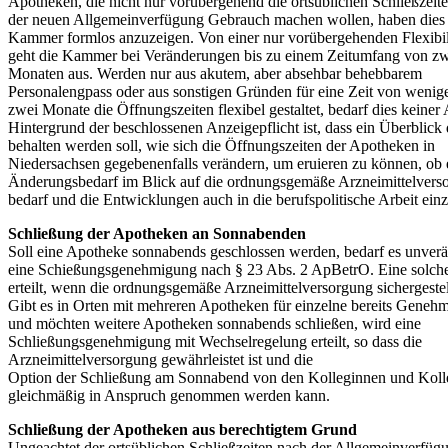
Apotheken, die nicht nur vorübergehend die ortsüblichen Schließzeit
der neuen Allgemeinverfügung Gebrauch machen wollen, haben dies
Kammer formlos anzuzeigen. Von einer nur vorübergehenden Flexibil
geht die Kammer bei Veränderungen bis zu einem Zeitumfang von z
Monaten aus. Werden nur aus akutem, aber absehbar behebbarem
Personalengpass oder aus sonstigen Gründen für eine Zeit von wenige
zwei Monate die Öffnungszeiten flexibel gestaltet, bedarf dies keiner
Hintergrund der beschlossenen Anzeigepflicht ist, dass ein Überblick
behalten werden soll, wie sich die Öffnungszeiten der Apotheken in
Niedersachsen gegebenenfalls verändern, um eruieren zu können, ob 
Änderungsbedarf im Blick auf die ordnungsgemäße Arzneimittelvers
bedarf und die Entwicklungen auch in die berufspolitische Arbeit ein
Schließung der Apotheken an Sonnabenden
Soll eine Apotheke sonnabends geschlossen werden, bedarf es unverä
eine Schießungsgenehmigung nach § 23 Abs. 2 ApBetrO. Eine solch
erteilt, wenn die ordnungsgemäße Arzneimittelversorgung sichergestell
Gibt es in Orten mit mehreren Apotheken für einzelne bereits Geneh
und möchten weitere Apotheken sonnabends schließen, wird eine
Schließungsgenehmigung mit Wechselregelung erteilt, so dass die
Arzneimittelversorgung gewährleistet ist und die
Option der Schließung am Sonnabend von den Kolleginnen und Kol
gleichmäßig in Anspruch genommen werden kann.
Schließung der Apotheken aus berechtigtem Grund
Ungeachtet der ortsüblichen Schließzeiten nach der Allgemeinverfüg